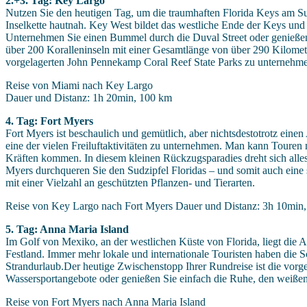
2.+3. Tag: Key Largo
Nutzen Sie den heutigen Tag, um die traumhaften Florida Keys am S
Inselkette hautnah. Key West bildet das westliche Ende der Keys und
Unternehmen Sie einen Bummel durch die Duval Street oder genießen S
über 200 Koralleninseln mit einer Gesamtlänge von über 290 Kilometer
vorgelagerten John Pennekamp Coral Reef State Parks zu unternehm
Reise von Miami nach Key Largo
Dauer und Distanz: 1h 20min, 100 km
4. Tag: Fort Myers
Fort Myers ist beschaulich und gemütlich, aber nichtsdestotrotz ein
eine der vielen Freiluftaktivitäten zu unternehmen. Man kann Tou
Kräften kommen. In diesem kleinen Rückzugsparadies dreht sich alles
Myers durchqueren Sie den Sudzipfel Floridas – und somit auch eine
mit einer Vielzahl an geschützten Pflanzen- und Tierarten.
Reise von Key Largo nach Fort Myers Dauer und Distanz: 3h 10min
5. Tag: Anna Maria Island
Im Golf von Mexiko, an der westlichen Küste von Florida, liegt die 
Festland. Immer mehr lokale und internationale Touristen haben die Sc
Strandurlaub.Der heutige Zwischenstopp Ihrer Rundreise ist die vorg
Wassersportangebote oder genießen Sie einfach die Ruhe, den weißen
Reise von Fort Myers nach Anna Maria Island