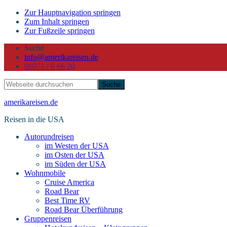
Zur Hauptnavigation springen
Zum Inhalt springen
Zur Fußzeile springen
Suche
info@amerikareisen.de
06071 / 6 66 20
Webseite
durchsuchen
amerikareisen.de
Reisen in die USA
Autorundreisen
im Westen der USA
im Osten der USA
im Süden der USA
Wohnmobile
Cruise America
Road Bear
Best Time RV
Road Bear Überführung
Gruppenreisen