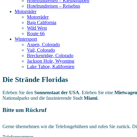
Hotelrundreisen – Kleingruppen
Hotelrundreisen – Reisebus
Motorräder
Motorräder
Baja California
Wild West
Route 66
Wintersport
Aspen, Colorado
Vail, Colorado
Breckenridge, Colorado
Jackson Hole, Wyoming
Lake Tahoe, Kalifornien
Die Strände Floridas
Erleben Sie den
Sonnenstaat der USA
. Erleben Sie eine
Mietwagen
Nationalparks und die faszinierende Stadt
Miami
.
Bitte um Rückruf
Gerne übernehmen wir die Telefongebühren und rufen Sie zurück. Die
Telefonnummer