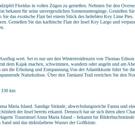
udzipfel Floridas in vollen Zügen zu genießen. Nehmen Sie den Overs
 ist bekannt für seine unvergesslichen Sonnenuntergänge. Genießen Sie
ie das exotische Flair bei einem Stück des beliebten Key Lime Pies. 
n. Genießen Sie das karibische Flair der Insel Key Largo und verpasse
en.
en Ausflug wert. Sei es nur um den Winterresidenzen von Thomas Ediso
ren mit dem Kajak machen, schwimmen, wandern oder angeln und am Abe
 um die Erholung und Entspannung.Von der Atlantikkuste fuhrt Sie die
 spannende Naturkulisse. Über den Tamiami Trail erreichen Sie den No
, 330 km
Anna Maria Island. Sandige Strände, abwechslungsreiche Fauna und eine
hönheit der Insel bereits erkannt. Dennoch hat sie sich ihren alten Cha
elagerte Trauminsel Anna Maria Island – bekannt fur Bilderbuchstrände
 Sand und das türkisfarbene Wasser der Golfküste.