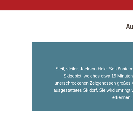
Au
Zur
Zum
Zur
Hauptnavigation
Inhalt
Fußzeile
springen
springen
springen
Steil, steiler, Jackson Hole. So könnte 
Skigebiet, welches etwa 15 Minuten v
unerschrockenen Zeitgenossen großes Gef
ausgestattetes Skidorf. Sie wird umringt
erkennen. 