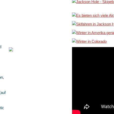
d
on,
(auf
tic