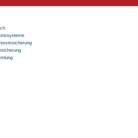
S
uch
ionssysteme
resversicherung
rsicherung
mmlung