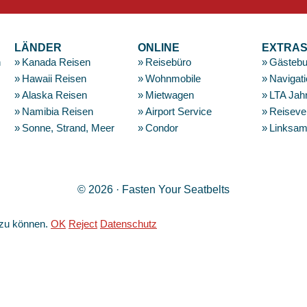
LÄNDER
ONLINE
EXTRA
n
Kanada Reisen
Reisebüro
Gästeb
Hawaii Reisen
Wohnmobile
Navigat
Alaska Reisen
Mietwagen
LTA Jah
Namibia Reisen
Airport Service
Reiseve
Sonne, Strand, Meer
Condor
Linksa
© 2026 · Fasten Your Seatbelts
 zu können.
OK
Reject
Datenschutz