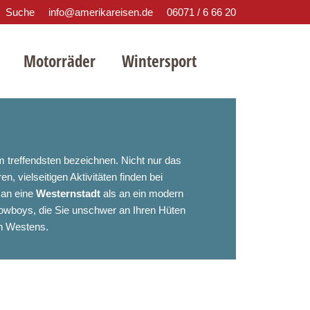
Suche
info@amerikareisen.de
06071 / 6 66 20
Motorräder
Wintersport
treffendsten bezeichnen. Nicht nur das
, vielseitigen Aktivitäten finden bei
 an eine
Westernstadt
als an ein modern
owboys, die Sie unschwer an Ihren Hüten
en Westens.